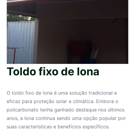
Toldo fixo de lona
O toldo fixo de lona é uma solução tradicional e
eficaz para proteção solar e climática. Embora o
policarbonato tenha ganhado destaque nos últimos
anos, a lona continua sendo uma opção popular por
suas características e benefícios específicos.