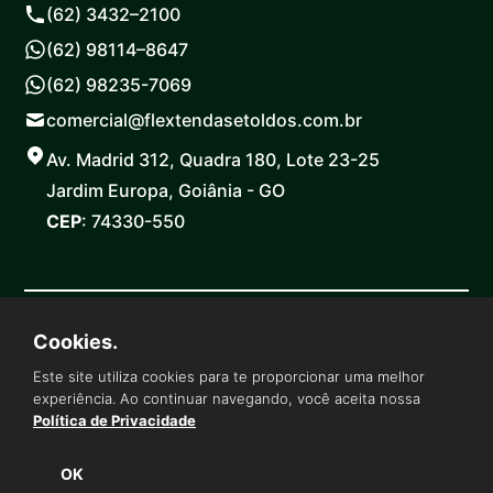
(62) 3432–2100
(62) 98114–8647
(62) 98235-7069
comercial@flextendasetoldos.com.br
Av. Madrid 312, Quadra 180, Lote 23-25
Jardim Europa, Goiânia - GO
CEP
: 74330-550
Grupo Flex Indústria Comércio E Serviços Ltda. | CNPJ
Cookies.
34.554.892/0001-94 © Todos os direitos reservados
Este site utiliza cookies para te proporcionar uma melhor
experiência. Ao continuar navegando, você aceita nossa
Política de Privacidade
OK