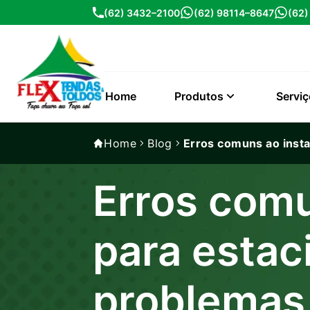
(62) 3432–2100
(62) 98114–8647
(62
Home
Produtos
Servi
Home
Blog
Erros comuns ao insta
Erros comu
para estac
problemas 