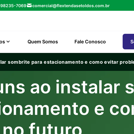
) 98235-7069
comercial@flextendasetoldos.com.br
ços
Quem Somos
Fale Conosco
S
lar sombrite para estacionamento e como evitar prob
ns ao instalar 
ionamento e co
no futuro