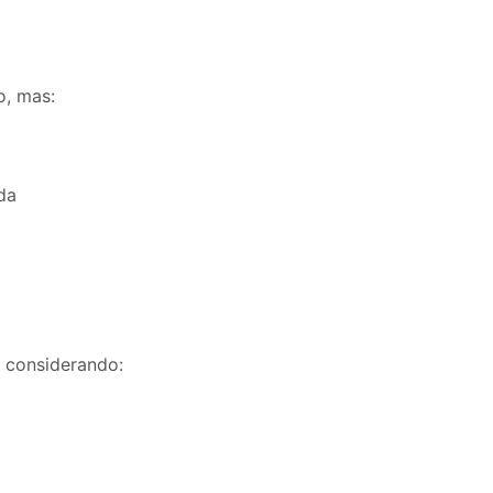
o, mas:
da
o
considerando: