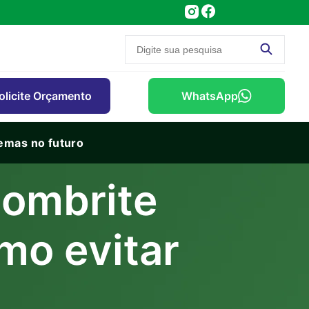
olicite Orçamento
WhatsApp
lemas no futuro
sombrite
mo evitar