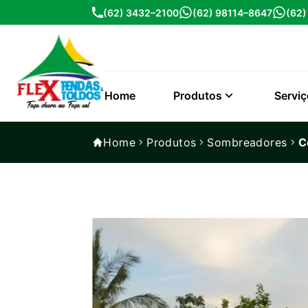
(62) 3432–2100
(62) 98114–8647
(62
Home
Produtos
Servi
Home
Produtos
Sombreadores
C