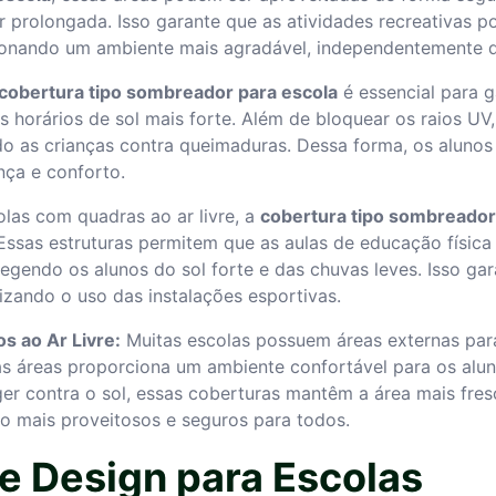
lar prolongada. Isso garante que as atividades recreativa
onando um ambiente mais agradável, independentemente da
cobertura tipo sombreador para escola
é essencial para g
 horários de sol mais forte. Além de bloquear os raios UV
o as crianças contra queimaduras. Dessa forma, os aluno
nça e conforto.
las com quadras ao ar livre, a
cobertura tipo sombreador
 Essas estruturas permitem que as aulas de educação físic
egendo os alunos do sol forte e das chuvas leves. Isso g
mizando o uso das instalações esportivas.
s ao Ar Livre:
Muitas escolas possuem áreas externas para
s áreas proporciona um ambiente confortável para os alu
er contra o sol, essas coberturas mantêm a área mais fres
 mais proveitosos e seguros para todos.
e Design para Escolas