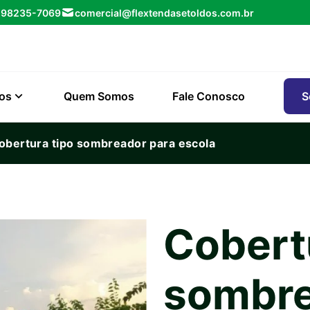
) 98235-7069
comercial@flextendasetoldos.com.br
ços
Quem Somos
Fale Conosco
S
obertura tipo sombreador para escola
Cobert
sombre